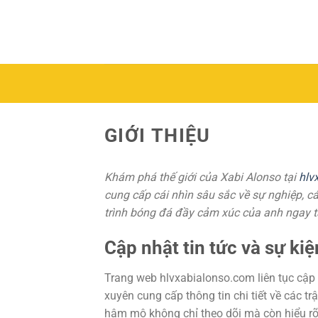
Chuyển
đến
nội
dung
GIỚI THIỆU
Khám phá thế giới của Xabi Alonso tại
hlv
cung cấp cái nhìn sâu sắc về sự nghiệp, 
trình bóng đá đầy cảm xúc của anh ngay t
Cập nhật tin tức và sự ki
Trang web hlvxabialonso.com liên tục cập 
xuyên cung cấp thông tin chi tiết về các t
hâm mộ không chỉ theo dõi mà còn hiểu rõ