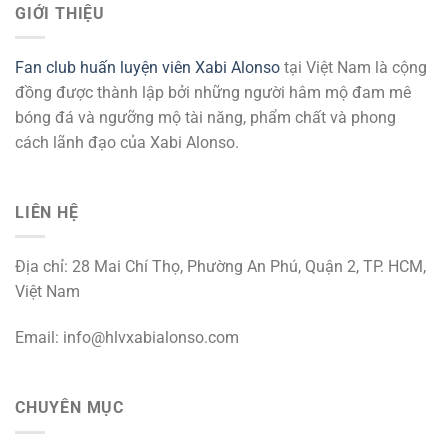
GIỚI THIỆU
Fan club huấn luyện viên Xabi Alonso
tại Việt Nam là cộng
đồng được thành lập bởi những người hâm mộ đam mê
bóng đá và ngưỡng mộ tài năng, phẩm chất và phong
cách lãnh đạo của Xabi Alonso.
LIÊN HỆ
Địa chỉ: 28 Mai Chí Thọ, Phường An Phú, Quận 2, TP. HCM,
Việt Nam
Email:
info@hlvxabialonso.com
CHUYÊN MỤC