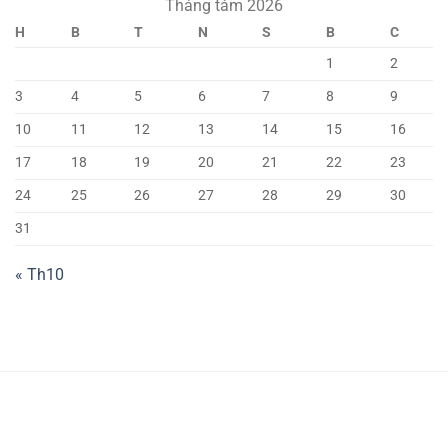
gặp
Tháng tám 2026
mí
vợ
bí
H
B
T
N
S
B
C
mình
mật
như
của
1
2
thế
cầu
nào?
thủ
3
4
5
6
7
8
9
Mối
tài
nhân
năng
10
11
12
13
14
15
16
duyên
giữa
17
18
19
20
21
22
23
Xabi
Alonso
24
25
26
27
28
29
30
và
vợ
31
« Th10