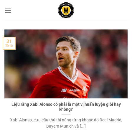
Chuyển
đến
nội
dung
31
Th10
Liệu rằng Xabi Alonso có phải là một vị huấn luyện giỏi hay
không?
Xabi Alonso, cựu cầu thủ tài năng từng khoác áo Real Madrid,
Bayern Munich và [...]