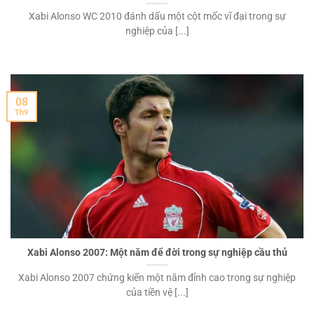
Xabi Alonso WC 2010 đánh dấu một cột mốc vĩ đại trong sự
nghiệp của [...]
08
Th9
Xabi Alonso 2007: Một năm để đời trong sự nghiệp cầu thủ
Xabi Alonso 2007 chứng kiến một năm đỉnh cao trong sự nghiệp
của tiền vệ [...]