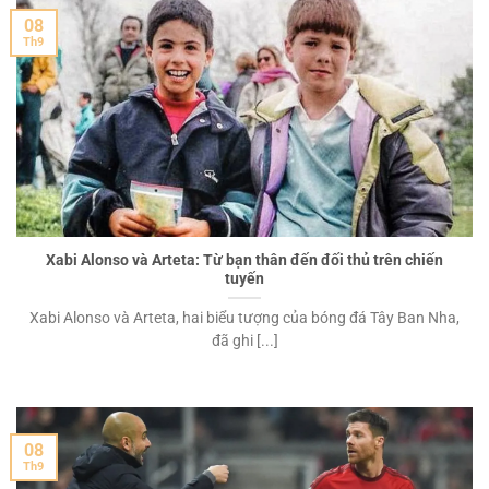
08
Th9
Xabi Alonso và Arteta: Từ bạn thân đến đối thủ trên chiến
tuyến
Xabi Alonso và Arteta, hai biểu tượng của bóng đá Tây Ban Nha,
đã ghi [...]
08
Th9