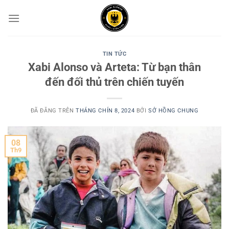
Chuyển
đến
nội
dung
TIN TỨC
Xabi Alonso và Arteta: Từ bạn thân
đến đối thủ trên chiến tuyến
ĐÃ ĐĂNG TRÊN
THÁNG CHÍN 8, 2024
BỞI
SỞ HỒNG CHUNG
08
Th9