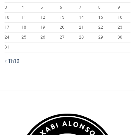
cầu
nào?
thủ
3
4
5
6
7
8
9
Mối
tài
nhân
năng
10
11
12
13
14
15
16
duyên
giữa
17
18
19
20
21
22
23
Xabi
Alonso
24
25
26
27
28
29
30
và
vợ
31
« Th10