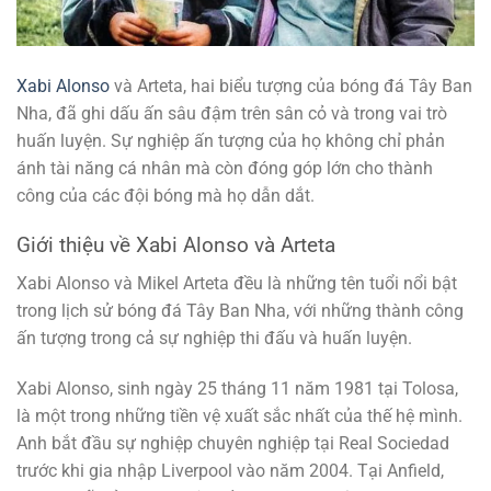
Xabi Alonso
và Arteta, hai biểu tượng của bóng đá Tây Ban
Nha, đã ghi dấu ấn sâu đậm trên sân cỏ và trong vai trò
huấn luyện. Sự nghiệp ấn tượng của họ không chỉ phản
ánh tài năng cá nhân mà còn đóng góp lớn cho thành
công của các đội bóng mà họ dẫn dắt.
Giới thiệu về Xabi Alonso và Arteta
Xabi Alonso và Mikel Arteta đều là những tên tuổi nổi bật
trong lịch sử bóng đá Tây Ban Nha, với những thành công
ấn tượng trong cả sự nghiệp thi đấu và huấn luyện.
Xabi Alonso, sinh ngày 25 tháng 11 năm 1981 tại Tolosa,
là một trong những tiền vệ xuất sắc nhất của thế hệ mình.
Anh bắt đầu sự nghiệp chuyên nghiệp tại Real Sociedad
trước khi gia nhập Liverpool vào năm 2004. Tại Anfield,