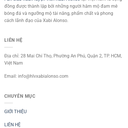
đồng được thành lập bởi những người hâm mộ đam mê
bóng đá và ngưỡng mộ tài năng, phẩm chất và phong
cách lãnh đạo của Xabi Alonso.
LIÊN HỆ
Địa chỉ: 28 Mai Chí Thọ, Phường An Phú, Quận 2, TP. HCM,
Việt Nam
Email:
info@hlvxabialonso.com
CHUYÊN MỤC
GIỚI THIỆU
LIÊN HỆ