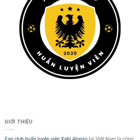
GIỚI THIỆU
Fan club huấn luyện viên Xabi Alonso
tại Việt Nam là cộng