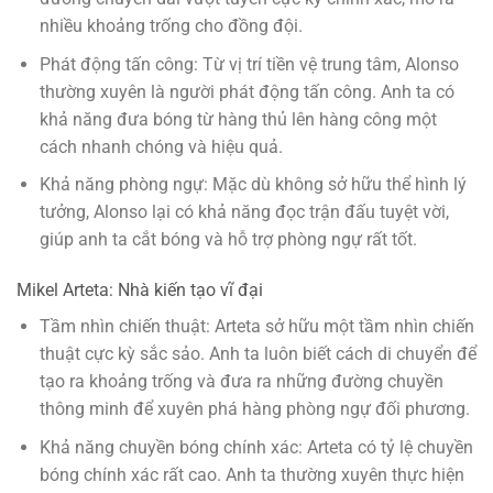
nhiều khoảng trống cho đồng đội.
Phát động tấn công: Từ vị trí tiền vệ trung tâm, Alonso
thường xuyên là người phát động tấn công. Anh ta có
khả năng đưa bóng từ hàng thủ lên hàng công một
cách nhanh chóng và hiệu quả.
Khả năng phòng ngự: Mặc dù không sở hữu thể hình lý
tưởng, Alonso lại có khả năng đọc trận đấu tuyệt vời,
giúp anh ta cắt bóng và hỗ trợ phòng ngự rất tốt.
Mikel Arteta: Nhà kiến tạo vĩ đại
Tầm nhìn chiến thuật: Arteta sở hữu một tầm nhìn chiến
thuật cực kỳ sắc sảo. Anh ta luôn biết cách di chuyển để
tạo ra khoảng trống và đưa ra những đường chuyền
thông minh để xuyên phá hàng phòng ngự đối phương.
Khả năng chuyền bóng chính xác: Arteta có tỷ lệ chuyền
bóng chính xác rất cao. Anh ta thường xuyên thực hiện