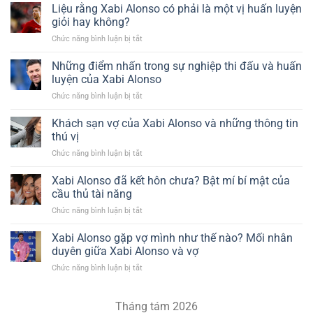
Liệu rằng Xabi Alonso có phải là một vị huấn luyện
giỏi hay không?
Chức năng bình luận bị tắt
ở
Liệu
rằng
Những điểm nhấn trong sự nghiệp thi đấu và huấn
Xabi
luyện của Xabi Alonso
Alonso
Chức năng bình luận bị tắt
ở
có
Những
phải
điểm
Khách sạn vợ của Xabi Alonso và những thông tin
là
nhấn
một
thú vị
trong
vị
Chức năng bình luận bị tắt
ở
sự
huấn
Khách
nghiệp
luyện
sạn
Xabi Alonso đã kết hôn chưa? Bật mí bí mật của
thi
giỏi
vợ
đấu
cầu thủ tài năng
hay
của
và
không?
Chức năng bình luận bị tắt
ở
Xabi
huấn
Xabi
Alonso
luyện
Alonso
Xabi Alonso gặp vợ mình như thế nào? Mối nhân
và
của
đã
những
duyên giữa Xabi Alonso và vợ
Xabi
kết
thông
Alonso
Chức năng bình luận bị tắt
ở
hôn
tin
Xabi
chưa?
thú
Alonso
Bật
vị
gặp
Tháng tám 2026
mí