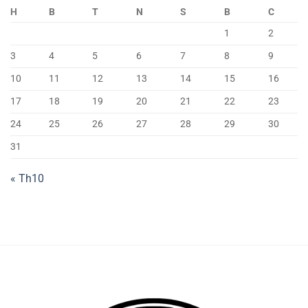
vợ
bí
H
B
T
N
S
B
C
mình
mật
như
của
1
2
thế
cầu
nào?
thủ
3
4
5
6
7
8
9
Mối
tài
nhân
năng
10
11
12
13
14
15
16
duyên
giữa
17
18
19
20
21
22
23
Xabi
Alonso
24
25
26
27
28
29
30
và
vợ
31
« Th10