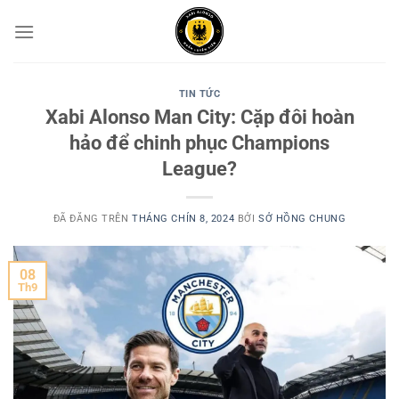
Chuyển
đến
nội
dung
TIN TỨC
Xabi Alonso Man City: Cặp đôi hoàn
hảo để chinh phục Champions
League?
ĐÃ ĐĂNG TRÊN
THÁNG CHÍN 8, 2024
BỞI
SỞ HỒNG CHUNG
08
Th9